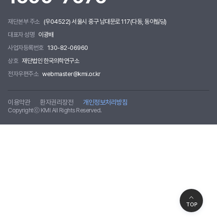
재단본부 주소
(우04522) 서울시 중구 남대문로 117(다동, 동아빌딩)
대표자 성명
이광배
사업자등록번호
130-82-06960
상호
재단법인 한국의학연구소
전자우편주소
webmaster@kmi.or.kr
이용약관
환자권리장전
개인정보처리방침
Copyrightⓒ KMI All Rights Reserved.
TOP