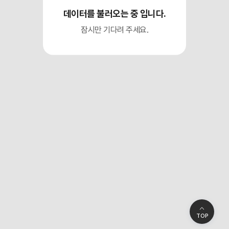
데이터를 불러오는 중 입니다.
재단본부 주소
(우04522) 서울시 중구 남대문로 117(다동, 동아빌딩)
잠시만 기다려 주세요.
대표자 성명
이광배
사업자등록번호
130-82-06960
상호
재단법인 한국의학연구소
전자우편주소
webmaster@kmi.or.kr
이용약관
환자권리장전
개인정보처리방침
Copyrightⓒ KMI All Rights Reserved.
TOP